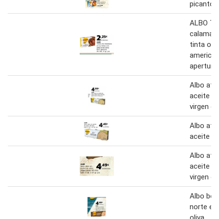
picanton
ALBO Tr
calamare
tinta o e
americana
apertura
Albo atú
aceite de
virgen ex
Albo atú
aceite de
Albo atú
aceite de
virgen ex
Albo boni
norte en
oliva