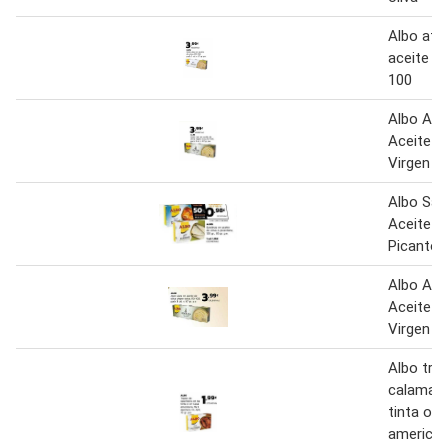
Albo atú
aceite de
100
Albo Atu
Aceite De
Virgen Ex
Albo Sar
Aceite De
Picanton
Albo Atú
Aceite De
Virgen E
Albo tro
calamare
tinta o e
americana