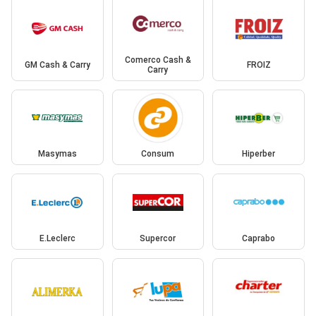
Comerco Cash &
GM Cash & Carry
FROIZ
Carry
Masymas
Consum
Hiperber
E.Leclerc
Supercor
Caprabo