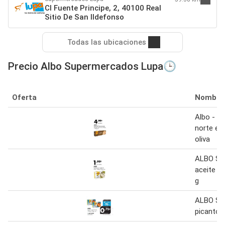
Cl Fuente Principe, 2, 40100 Real
Sitio De San Ildefonso
Todas las ubicaciones
Precio Albo Supermercados Lupa🕒
Oferta
Nombre
Albo - bo
norte en
oliva
ALBO Sar
aceite de
g
ALBO Sa
picanton