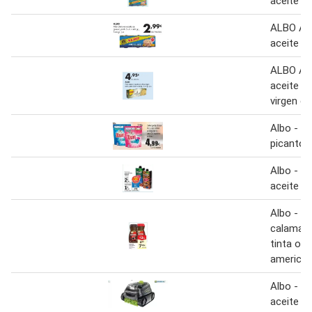
aceite de
ALBO Atú
aceite de
ALBO Atú
aceite de
virgen ex
Albo - sa
picanton
Albo - at
aceite de
Albo - t
calamare
tinta o e
america
Albo - sa
aceite de