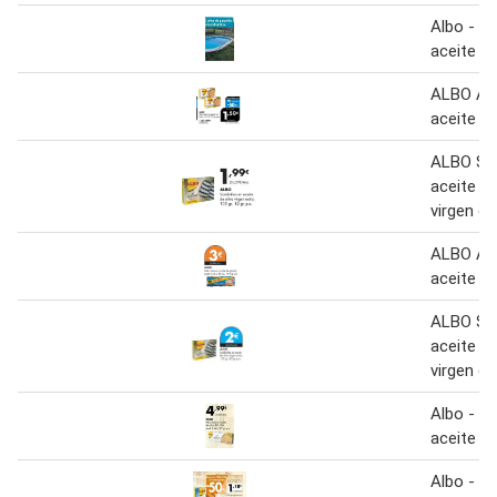
Albo - at
aceite de
ALBO Atú
aceite de
ALBO Sar
aceite de
virgen ex
ALBO Atú
aceite de
ALBO Sar
aceite de
virgen ex
Albo - at
aceite de
Albo - sa