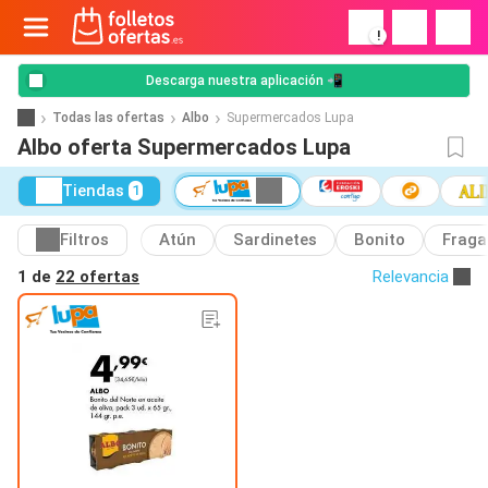
!
Descarga nuestra aplicación 📲
Todas las ofertas
Albo
Supermercados Lupa
Albo oferta Supermercados Lupa
Tiendas
1
Filtros
Atún
Sardinetes
Bonito
Fraga
1 de
22 ofertas
Relevancia