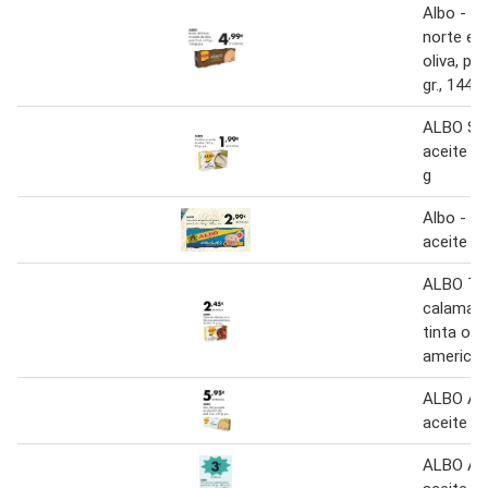
Albo - bo
norte en
oliva, pa
gr., 144 g
ALBO Sar
aceite de
g
Albo - at
aceite de
ALBO Tr
calamare
tinta o e
america
ALBO Atú
aceite de
ALBO Atú