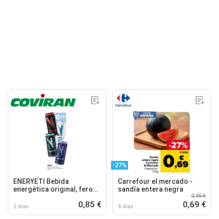
-27%
ENERYETI Bebida
Carrefour el mercado -
energética original, feroz,
sandía entera negra
0,95 €
anyel coco o zyro zafiro
0,85 €
0,69 €
2 días
4 días