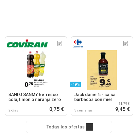
-19%
SANI O SANMY Refresco
Jack daniel's - salsa
cola, limón o naranja zero
barbacoa con miel
11,79 €
0,75 €
9,45 €
2 días
3 semanas
Todas las ofertas