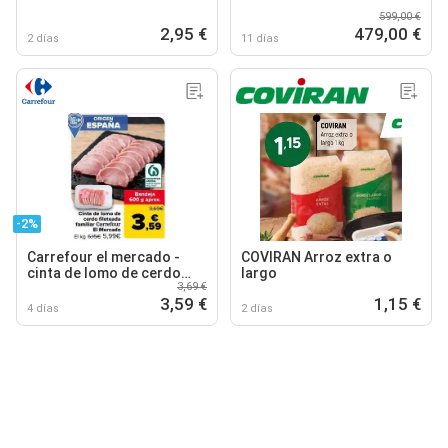
599,00 €
2,95 €
479,00 €
2 días
11 días
-2%
Carrefour el mercado -
COVIRAN Arroz extra o
cinta de lomo de cerdo
largo
3,69 €
fileteada familiar
3,59 €
1,15 €
4 días
2 días