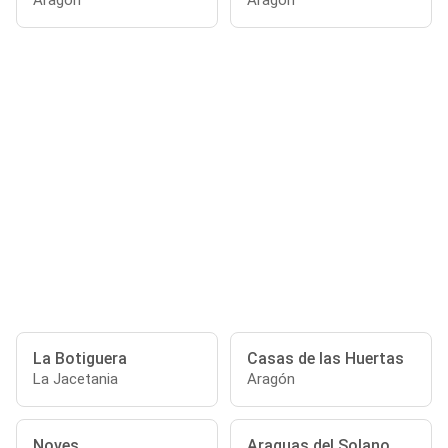
Aragón
Aragon
La Botiguera
Casas de las Huertas
La Jacetania
Aragón
Noves
Araguas del Solano