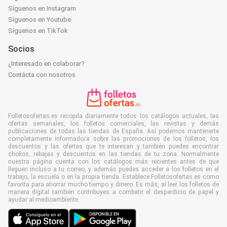
Síguenos en Instagram
Síguenos en Youtube
Síguenos en TikTok
Socios
¿Interesado en colaborar?
Contácta con nosotros
Folletosofertas.es recopila diariamente todos los catálogos actuales, las
ofertas semanales, los folletos comerciales, las revistas y demás
publicaciones de todas las tiendas de España. Así podemos mantenerte
completamente informado/a sobre las promociones de los folletos, los
descuentos y las ofertas que te interesan y también puedes encontrar
chollos, rebajas y descuentos en las tiendas de tu zona. Normalmente
nuestra página cuenta con los catálogos más recientes antes de que
lleguen incluso a tu correo, y además puedes acceder a los folletos en el
trabajo, la escuela o en la propia tienda. Establece Folletosofertas.es como
favorita para ahorrar mucho tiempo y dinero. Es más, al leer los folletos de
manera digital también contribuyes a combatir el desperdicio de papel y
ayudar al medioambiente.