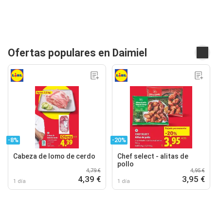
Ofertas populares en Daimiel
-8%
-20%
Cabeza de lomo de cerdo
Chef select - alitas de
pollo
4,79 €
4,95 €
4,39 €
3,95 €
1 día
1 día