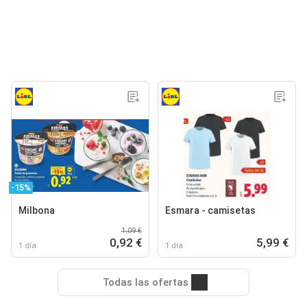
-15%
Milbona
Esmara - camisetas
1,09 €
0,92 €
5,99 €
1 día
1 día
Todas las ofertas