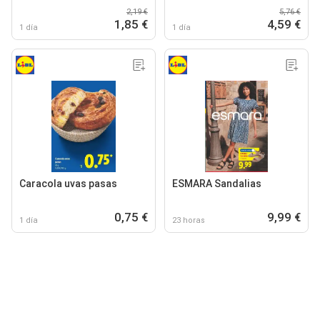
2,19 €
5,76 €
1,85 €
4,59 €
1 día
1 día
Caracola uvas pasas
ESMARA Sandalias
0,75 €
9,99 €
1 día
23 horas