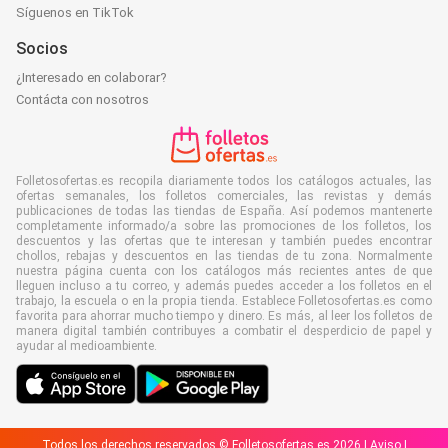
Síguenos en TikTok
Socios
¿Interesado en colaborar?
Contácta con nosotros
Folletosofertas.es recopila diariamente todos los catálogos actuales, las
ofertas semanales, los folletos comerciales, las revistas y demás
publicaciones de todas las tiendas de España. Así podemos mantenerte
completamente informado/a sobre las promociones de los folletos, los
descuentos y las ofertas que te interesan y también puedes encontrar
chollos, rebajas y descuentos en las tiendas de tu zona. Normalmente
nuestra página cuenta con los catálogos más recientes antes de que
lleguen incluso a tu correo, y además puedes acceder a los folletos en el
trabajo, la escuela o en la propia tienda. Establece Folletosofertas.es como
favorita para ahorrar mucho tiempo y dinero. Es más, al leer los folletos de
manera digital también contribuyes a combatir el desperdicio de papel y
ayudar al medioambiente.
Todos los derechos reservados © Folletosofertas.es 2026 |
Aviso
|