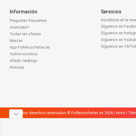
Información
Servicios
Inscribirse en la new
Preguntas frecuentes
Síguenos en Faceb
Anúnciate?
Síguenos en Instag
Todas las ofertas
Síguenos en Youtu
Marcas
Síguenos en TikTo
App Folletosofertas.es
Sobre nosotros
Añadir catálogo
Noticias
Todos los derechos reservados © Folletosofertas.es 2026 |
Aviso
|
Térm