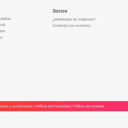
Socios
sletter
¿Interesado en colaborar?
ook
Contácta con nosotros
ram
be
k
inos y condiciones
|
Política de Privacidad
|
Política de cookies