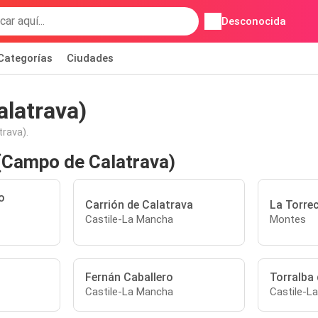
Desconocida
Categorías
Ciudades
alatrava)
rava).
 (Campo de Calatrava)
o
Carrión de Calatrava
La Torrec
Castile-La Mancha
Montes
Fernán Caballero
Torralba 
Castile-La Mancha
Castile-L