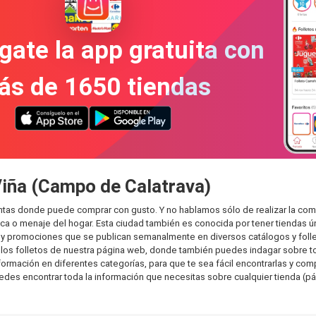
gate la app gratuita con
ás de 1650 tiendas
Viña (Campo de Calatrava)
intas donde puede comprar con gusto. Y no hablamos sólo de realizar la co
 o menaje del hogar. Esta ciudad también es conocida por tener tiendas ún
y promociones que se publican semanalmente en diversos catálogos y folle
os folletos de nuestra página web, donde también puedes indagar sobre tod
mación en diferentes categorías, para que te sea fácil encontrarlas y compar
uedes encontrar toda la información que necesitas sobre cualquier tienda (pá