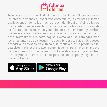
Folletosofertas.es recopila diariamente todos los catálogos actuales,
las ofertas semanales, los folletos comerciales, las revistas y demás
publicaciones de todas las tiendas de España. Así podemos
mantenerte completamente informado/a sobre las promociones de
los folletos, los descuentos y las ofertas que te interesan y también
puedes encontrar chollos, rebajas y descuentos en las tiendas de tu
zona. Normalmente nuestra página cuenta con los catálogos más
recientes antes de que lleguen incluso a tu correo, y además puedes
acceder a los folletos en el trabajo, la escuela o en la propia tienda.
Establece Folletosofertas.es como favorita para ahorrar mucho
tiempo y dinero. Es más, al leer los folletos de manera digital también
contribuyes a combatir el desperdicio de papel y ayudar al
medioambiente.