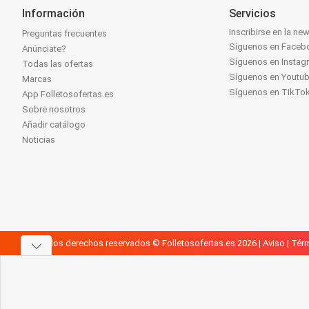
Información
Servicios
Inscribirse en la new
Preguntas frecuentes
Síguenos en Faceb
Anúnciate?
Síguenos en Instag
Todas las ofertas
Síguenos en Youtu
Marcas
Síguenos en TikTo
App Folletosofertas.es
Sobre nosotros
Añadir catálogo
Noticias
Todos los derechos reservados © Folletosofertas.es 2026 |
Aviso
|
Térm