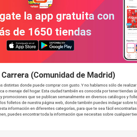
gate la app gratuita con
ás de 1650 tiendas
a Carrera (Comunidad de Madrid)
s distintas donde puede comprar con gusto. Y no hablamos sólo de realizar
 o menaje del hogar. Esta ciudad también es conocida por tener tiendas ún
y promociones que se publican semanalmente en diversos catálogos y folle
os folletos de nuestra página web, donde también puedes indagar sobre tod
a información en diferentes categorías, para que te sea fácil encontrarlas y
sumen, puedes encontrar toda la información que necesitas sobre cualquier ti