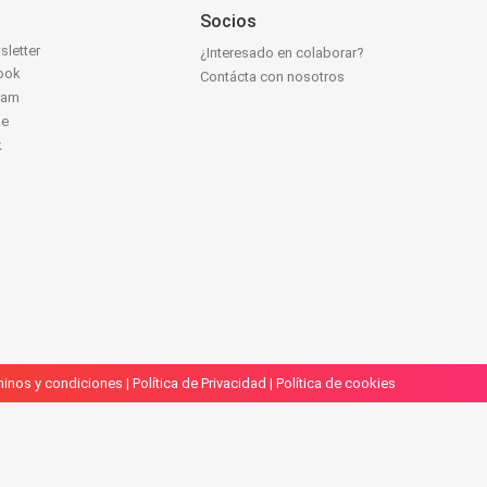
Socios
sletter
¿Interesado en colaborar?
ook
Contácta con nosotros
ram
be
k
inos y condiciones
|
Política de Privacidad
|
Política de cookies