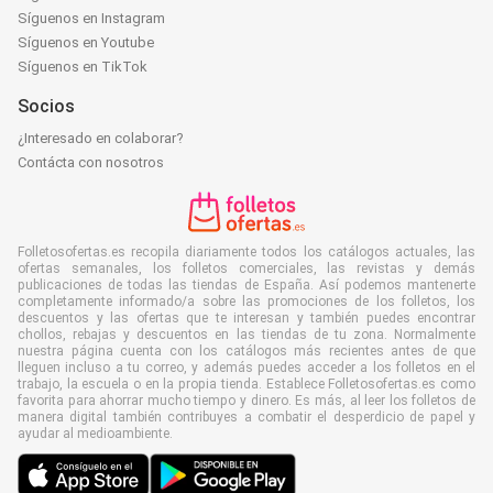
Síguenos en Instagram
Síguenos en Youtube
Síguenos en TikTok
Socios
¿Interesado en colaborar?
Contácta con nosotros
Folletosofertas.es recopila diariamente todos los catálogos actuales, las
ofertas semanales, los folletos comerciales, las revistas y demás
publicaciones de todas las tiendas de España. Así podemos mantenerte
completamente informado/a sobre las promociones de los folletos, los
descuentos y las ofertas que te interesan y también puedes encontrar
chollos, rebajas y descuentos en las tiendas de tu zona. Normalmente
nuestra página cuenta con los catálogos más recientes antes de que
lleguen incluso a tu correo, y además puedes acceder a los folletos en el
trabajo, la escuela o en la propia tienda. Establece Folletosofertas.es como
favorita para ahorrar mucho tiempo y dinero. Es más, al leer los folletos de
manera digital también contribuyes a combatir el desperdicio de papel y
ayudar al medioambiente.