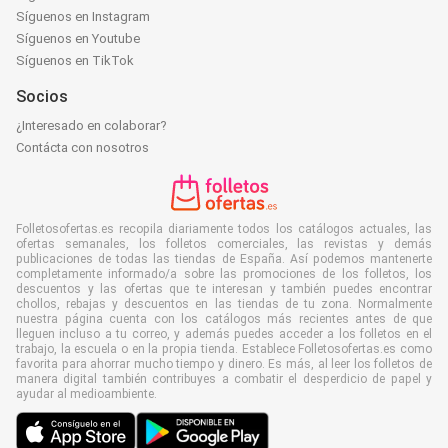
Síguenos en Instagram
Síguenos en Youtube
Síguenos en TikTok
Socios
¿Interesado en colaborar?
Contácta con nosotros
Folletosofertas.es recopila diariamente todos los catálogos actuales, las
ofertas semanales, los folletos comerciales, las revistas y demás
publicaciones de todas las tiendas de España. Así podemos mantenerte
completamente informado/a sobre las promociones de los folletos, los
descuentos y las ofertas que te interesan y también puedes encontrar
chollos, rebajas y descuentos en las tiendas de tu zona. Normalmente
nuestra página cuenta con los catálogos más recientes antes de que
lleguen incluso a tu correo, y además puedes acceder a los folletos en el
trabajo, la escuela o en la propia tienda. Establece Folletosofertas.es como
favorita para ahorrar mucho tiempo y dinero. Es más, al leer los folletos de
manera digital también contribuyes a combatir el desperdicio de papel y
ayudar al medioambiente.