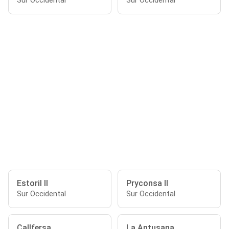
Sur Occidental
Sur Occidental
Estoril II
Pryconsa II
Sur Occidental
Sur Occidental
Callfersa
La Antusana