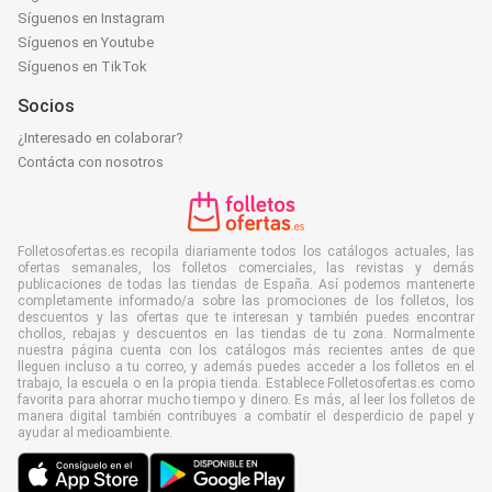
Síguenos en Instagram
Síguenos en Youtube
Síguenos en TikTok
Socios
¿Interesado en colaborar?
Contácta con nosotros
Folletosofertas.es recopila diariamente todos los catálogos actuales, las
ofertas semanales, los folletos comerciales, las revistas y demás
publicaciones de todas las tiendas de España. Así podemos mantenerte
completamente informado/a sobre las promociones de los folletos, los
descuentos y las ofertas que te interesan y también puedes encontrar
chollos, rebajas y descuentos en las tiendas de tu zona. Normalmente
nuestra página cuenta con los catálogos más recientes antes de que
lleguen incluso a tu correo, y además puedes acceder a los folletos en el
trabajo, la escuela o en la propia tienda. Establece Folletosofertas.es como
favorita para ahorrar mucho tiempo y dinero. Es más, al leer los folletos de
manera digital también contribuyes a combatir el desperdicio de papel y
ayudar al medioambiente.