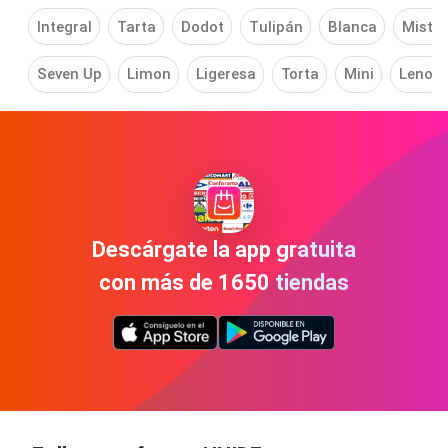
Integral
Tarta
Dodot
Tulipán
Blanca
Mistol
Seven Up
Limon
Ligeresa
Torta
Mini
Lenor
Descárgate la app gratuita
con más de 1650 tiendas