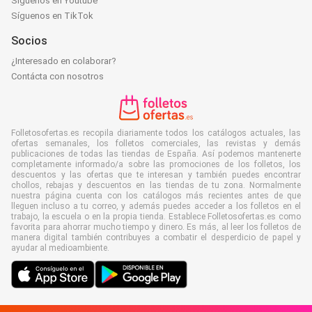
Síguenos en Youtube
Síguenos en TikTok
Socios
¿Interesado en colaborar?
Contácta con nosotros
Folletosofertas.es recopila diariamente todos los catálogos actuales, las
ofertas semanales, los folletos comerciales, las revistas y demás
publicaciones de todas las tiendas de España. Así podemos mantenerte
completamente informado/a sobre las promociones de los folletos, los
descuentos y las ofertas que te interesan y también puedes encontrar
chollos, rebajas y descuentos en las tiendas de tu zona. Normalmente
nuestra página cuenta con los catálogos más recientes antes de que
lleguen incluso a tu correo, y además puedes acceder a los folletos en el
trabajo, la escuela o en la propia tienda. Establece Folletosofertas.es como
favorita para ahorrar mucho tiempo y dinero. Es más, al leer los folletos de
manera digital también contribuyes a combatir el desperdicio de papel y
ayudar al medioambiente.