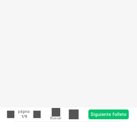
página
Siguiente folleto
1
/9
Buscar