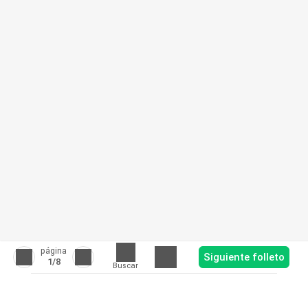
página
Siguiente folleto
1
/8
Buscar