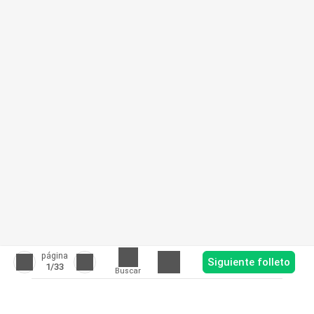
página
Siguiente folleto
1
/33
Buscar