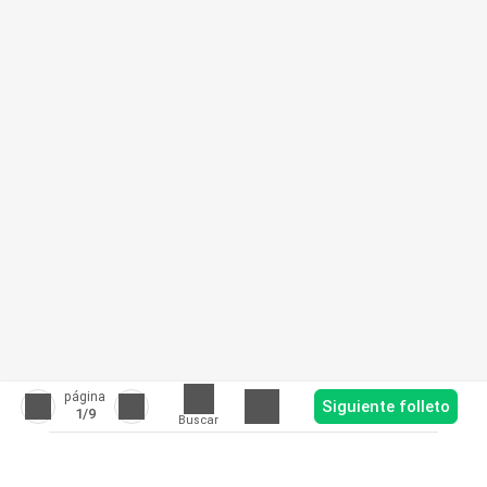
página
Siguiente folleto
1
/9
Buscar