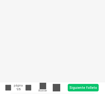
página
Siguiente folleto
1
/5
Buscar