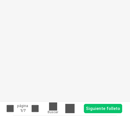
página
Siguiente folleto
1
/7
Buscar