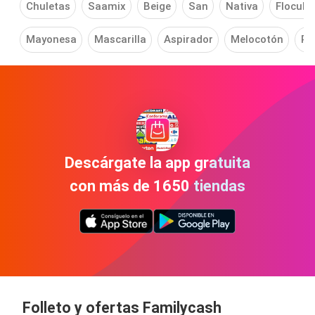
Chuletas
Saamix
Beige
San
Nativa
Flocula
Mayonesa
Mascarilla
Aspirador
Melocotón
Pe
Descárgate la app gratuita
con más de 1650 tiendas
Folleto y ofertas Familycash