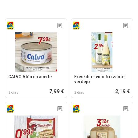
CALVO Atún en aceite
Freskibo - vino frizzante
verdejo
7,99 €
2,19 €
2 días
2 días