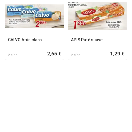
CALVO Atún claro
APIS Paté suave
2,65 €
1,29 €
2 días
2 días