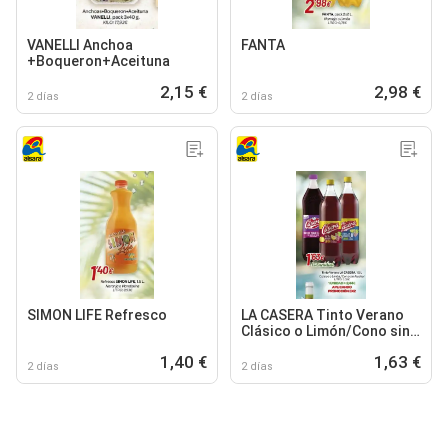
VANELLI Anchoa
FANTA
+Boqueron+Aceituna
2,15 €
2,98 €
2 días
2 días
SIMON LIFE Refresco
LA CASERA Tinto Verano
Clásico o Limón/Cono sin
Alcohol
1,40 €
1,63 €
2 días
2 días