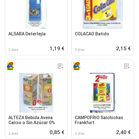
ALSARA Deterlejía
COLACAO Batido
1,19 €
2,15 €
2 días
2 días
ALTEZA Bebida Avena
CAMPOFRIO Salchichas
Calcio o Sin Azúcar 0%
Frankfurt
0,85 €
2,40 €
2 días
2 días