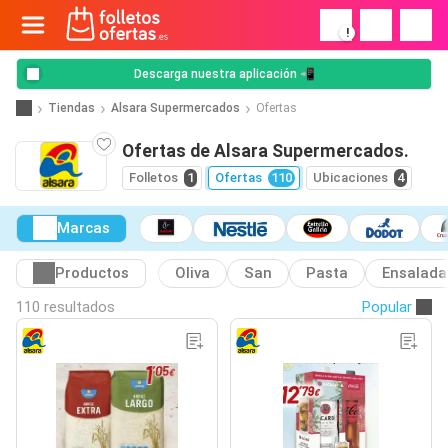
!
Descarga nuestra aplicación 📲
Tiendas
Alsara Supermercados
Ofertas
Ofertas de Alsara Supermercados.
Folletos
1
Ofertas
110
Ubicaciones
4
Marcas
Productos
Oliva
San
Pasta
Ensalada
110 resultados
Popular