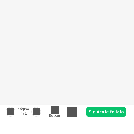
página
Siguiente folleto
1
/4
Buscar