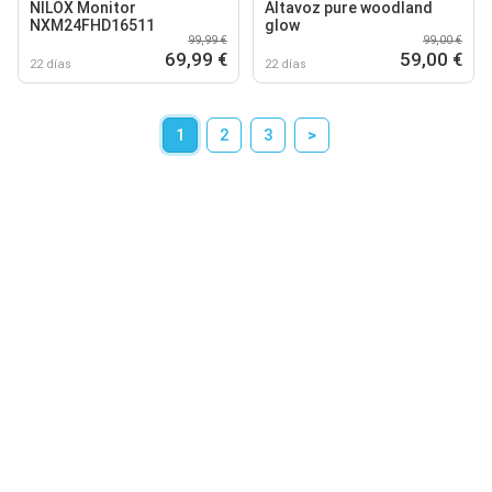
NILOX Monitor
Altavoz pure woodland
NXM24FHD16511
glow
99,99 €
99,00 €
69,99 €
59,00 €
22 días
22 días
1
2
3
>