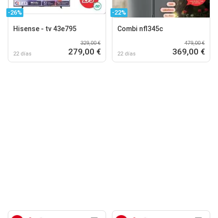
-26%
-22%
Hisense - tv 43e795
Combi nfl345c
329,00 €
479,00 €
279,00 €
369,00 €
22 días
22 días