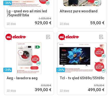
-36%
Lg - qned evo ail mini led
Altavoz pure woodland
75qned81b6a
1.029,00 €
929,00 €
59,00 €
22 días
22 días
-24%
-26%
Aeg - lavadora aeg
Tcl - tv qled 65t69c/55t69c
519,00 €
579,00 €
399,00 €
499,00 €
22 días
22 días