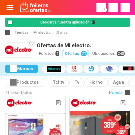
!
Descarga nuestra aplicación 📲
Tiendas
Mi electro
Ofertas
Ofertas de Mi electro.
Folletos
1
Ofertas
71
Ubicaciones
240
Marcas
Productos
Tcl tv
Tv
Horno
Agua
71 resultados
Popular