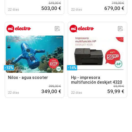
549,00 €
749,00 €
503,00 €
679,00 €
22 días
22 días
-12%
-14%
Nilox - agua scooter
Hp - impresora
multifunción deskjet 4320
399,00 €
69,99 €
349,00 €
59,99 €
22 días
22 días