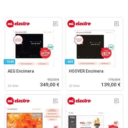
-104€
-40€
AEG Encimera
HOOVER Encimera
453,00 €
179,00 €
349,00 €
139,00 €
22 días
22 días