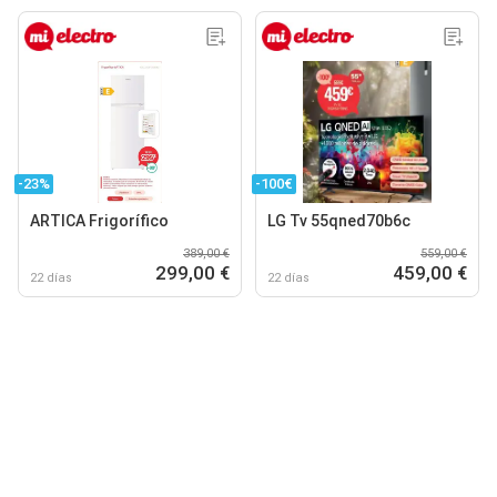
-23%
-100€
ARTICA Frigorífico
LG Tv 55qned70b6c
389,00 €
559,00 €
299,00 €
459,00 €
22 días
22 días