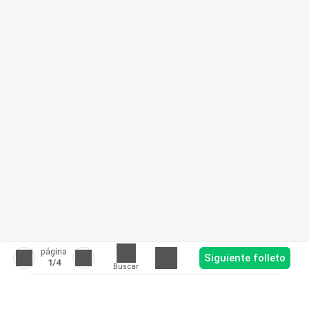
página
Siguiente folleto
1
/4
Buscar