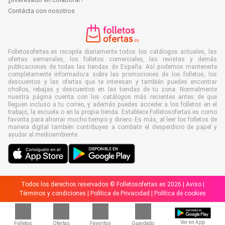
Contácta con nosotros
Folletosofertas.es recopila diariamente todos los catálogos actuales, las
ofertas semanales, los folletos comerciales, las revistas y demás
publicaciones de todas las tiendas de España. Así podemos mantenerte
completamente informado/a sobre las promociones de los folletos, los
descuentos y las ofertas que te interesan y también puedes encontrar
chollos, rebajas y descuentos en las tiendas de tu zona. Normalmente
nuestra página cuenta con los catálogos más recientes antes de que
lleguen incluso a tu correo, y además puedes acceder a los folletos en el
trabajo, la escuela o en la propia tienda. Establece Folletosofertas.es como
favorita para ahorrar mucho tiempo y dinero. Es más, al leer los folletos de
manera digital también contribuyes a combatir el desperdicio de papel y
ayudar al medioambiente.
Todos los derechos reservados © Folletosofertas.es 2026 |
Aviso
|
Términos y condiciones
|
Política de Privacidad
|
Política de cookies
Ver en App
Folletos
Ofertas
Favoritos
Guardado