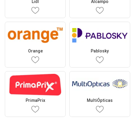
Lidl
Alcampo
Orange
Pablosky
PrimaPrix
MultiÓpticas