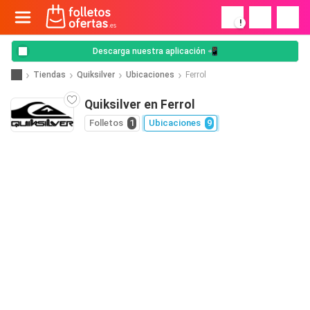
!
Descarga nuestra aplicación 📲
Tiendas
Quiksilver
Ubicaciones
Ferrol
Quiksilver en Ferrol
Folletos
1
Ubicaciones
9