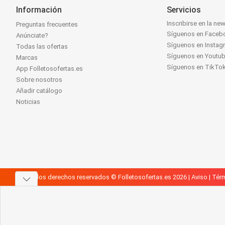
Información
Servicios
Inscribirse en la new
Preguntas frecuentes
Síguenos en Faceb
Anúnciate?
Síguenos en Instag
Todas las ofertas
Síguenos en Youtu
Marcas
Síguenos en TikTo
App Folletosofertas.es
Sobre nosotros
Añadir catálogo
Noticias
Todos los derechos reservados © Folletosofertas.es 2026 |
Aviso
|
Térm