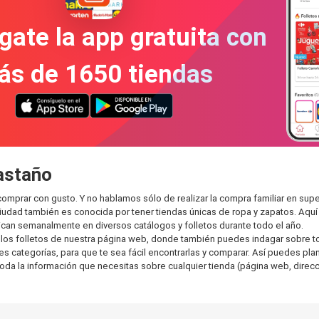
gate la app gratuita con
ás de 1650 tiendas
astaño
comprar con gusto. Y no hablamos sólo de realizar la compra familiar en s
ciudad también es conocida por tener tiendas únicas de ropa y zapatos. Aqu
can semanalmente en diversos catálogos y folletos durante todo el año.
os folletos de nuestra página web, donde también puedes indagar sobre tod
categorías, para que te sea fácil encontrarlas y comparar. Así puedes planea
toda la información que necesitas sobre cualquier tienda (página web, direcci