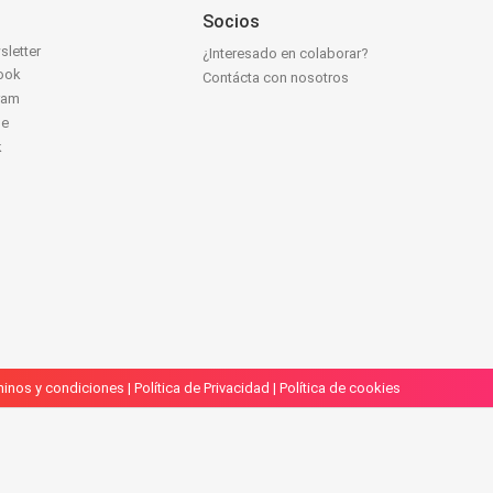
Socios
sletter
¿Interesado en colaborar?
ook
Contácta con nosotros
ram
be
k
inos y condiciones
|
Política de Privacidad
|
Política de cookies