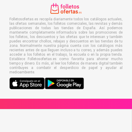
Folletosofertas.es recopila diariamente todos los catálogos actuales,
las ofertas semanales, los folletos comerciales, las revistas y demás
publicaciones de todas las tiendas de España. Así podemos
mantenerte completamente informado/a sobre las promociones de
los folletos, los descuentos y las ofertas que te interesan y también
puedes encontrar chollos, rebajas y descuentos en las tiendas de tu
zona. Normalmente nuestra página cuenta con los catálogos más
recientes antes de que lleguen incluso a tu correo, y además puedes
acceder a los folletos en el trabajo, la escuela o en la propia tienda.
Establece Folletosofertas.es como favorita para ahorrar mucho
tiempo y dinero. Es más, al leer los folletos de manera digital también
contribuyes a combatir el desperdicio de papel y ayudar al
medioambiente.