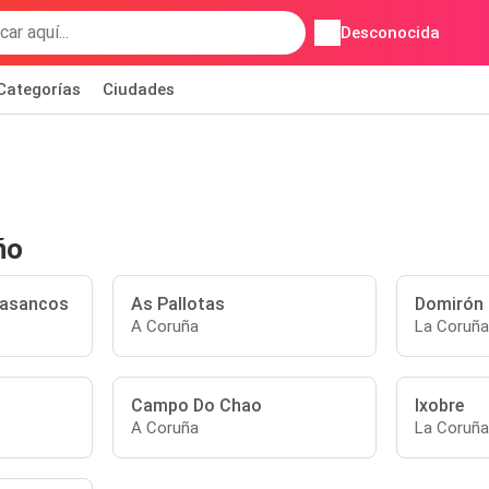
Desconocida
Categorías
Ciudades
ño
Trasancos
As Pallotas
Domirón
A Coruña
La Coruña
Campo Do Chao
Ixobre
A Coruña
La Coruña