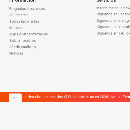
Información
Servicios
Inscribirse en la new
Preguntas frecuentes
Síguenos en Faceb
Anúnciate?
Síguenos en Instag
Todas las ofertas
Síguenos en Youtu
Marcas
Síguenos en TikTo
App Folletosofertas.es
Sobre nosotros
Añadir catálogo
Noticias
Todos los derechos reservados © Folletosofertas.es 2026 |
Aviso
|
Térm