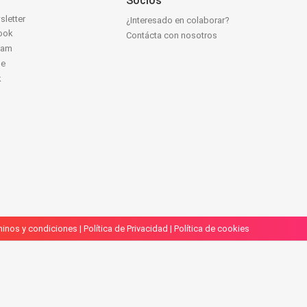
Socios
sletter
¿Interesado en colaborar?
ook
Contácta con nosotros
ram
be
k
inos y condiciones
|
Política de Privacidad
|
Política de cookies