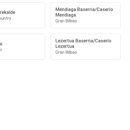
Mendiaga Baserria/Caserío
rekalde
Mendiaga
untry
Gran Bilbao
Lezertua Baserria/Caserío
tu
Lezertua
o
Gran Bilbao