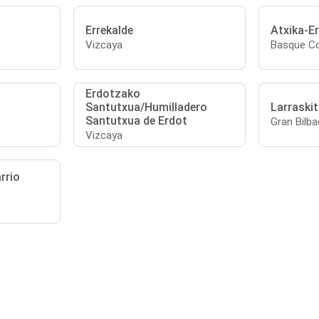
Errekalde
Atxika-Er
Vizcaya
Basque Co
Erdotzako
Santutxua/Humilladero
Larraski
Santutxua de Erdot
Gran Bilba
Vizcaya
rrio