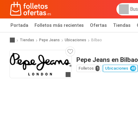
Portada
Folletos más recientes
Ofertas
Tiendas
Tiendas
Pepe Jeans
Ubicaciones
Bilbao
Pepe Jeans en Bilbao
Folletos
1
Ubicaciones
48
Ir a la web