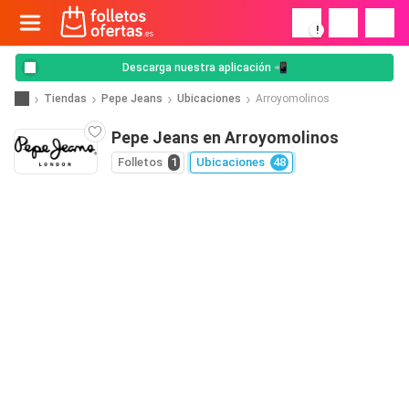
!
Descarga nuestra aplicación 📲
Tiendas
Pepe Jeans
Ubicaciones
Arroyomolinos
Pepe Jeans en Arroyomolinos
Folletos
1
Ubicaciones
48