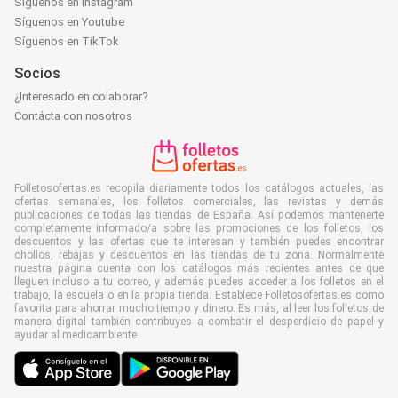
Síguenos en Instagram
Síguenos en Youtube
Síguenos en TikTok
Socios
¿Interesado en colaborar?
Contácta con nosotros
Folletosofertas.es recopila diariamente todos los catálogos actuales, las
ofertas semanales, los folletos comerciales, las revistas y demás
publicaciones de todas las tiendas de España. Así podemos mantenerte
completamente informado/a sobre las promociones de los folletos, los
descuentos y las ofertas que te interesan y también puedes encontrar
chollos, rebajas y descuentos en las tiendas de tu zona. Normalmente
nuestra página cuenta con los catálogos más recientes antes de que
lleguen incluso a tu correo, y además puedes acceder a los folletos en el
trabajo, la escuela o en la propia tienda. Establece Folletosofertas.es como
favorita para ahorrar mucho tiempo y dinero. Es más, al leer los folletos de
manera digital también contribuyes a combatir el desperdicio de papel y
ayudar al medioambiente.