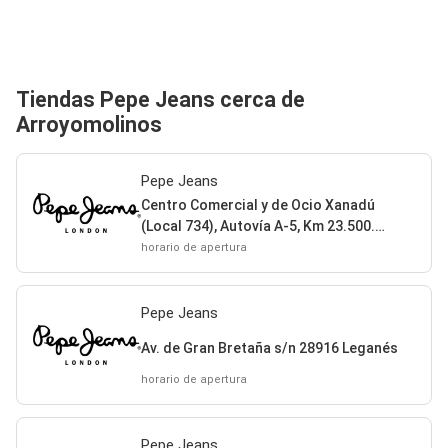
Tiendas Pepe Jeans cerca de
Arroyomolinos
Pepe Jeans
Centro Comercial y de Ocio Xanadú
(Local 734), Autovía A-5, Km 23.500.
Puerto de Nevacerrada s/n 28939
horario de apertura
Arroyomolinos
Pepe Jeans
Av. de Gran Bretaña s/n 28916 Leganés
horario de apertura
Pepe Jeans