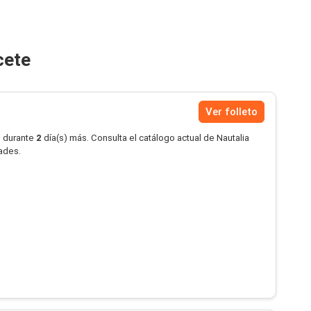
cete
Ver folleto
o durante
2
día(s) más. Consulta el catálogo actual de Nautalia
dades.