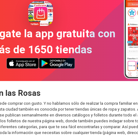
gate la app gratuita con
ás de 1650 tiendas
n las Rosas
ede comprar con gusto. Y no hablamos sólo de realizar la compra familiar
sta ciudad también es conocida por tener tiendas únicas de ropa y zapatos.
e publican semanalmente en diversos catálogos y folletos durante todo el 
os folletos de nuestra página web, donde también puedes indagar sobre tod
rentes categorías, para que te sea fácil encontrarlas y comparar. Así puedes
toda la información que necesitas sobre cualquier tienda (página web, direcci