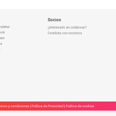
Socios
sletter
¿Interesado en colaborar?
ook
Contácta con nosotros
ram
be
k
inos y condiciones
|
Política de Privacidad
|
Política de cookies