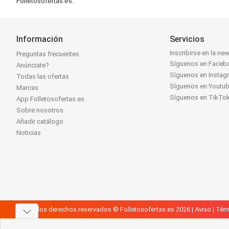
Folletosofertas.es.
Información
Servicios
Inscribirse en la new
Preguntas frecuentes
Síguenos en Faceb
Anúnciate?
Síguenos en Instag
Todas las ofertas
Síguenos en Youtu
Marcas
Síguenos en TikTo
App Folletosofertas.es
Sobre nosotros
Añadir catálogo
Noticias
Todos los derechos reservados © Folletosofertas.es 2026 |
Aviso
|
Térm