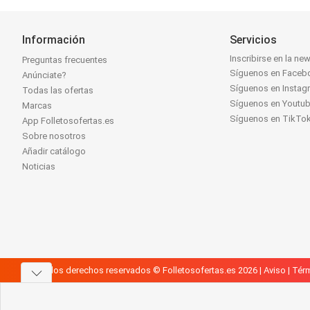
Información
Servicios
Inscribirse en la new
Preguntas frecuentes
Síguenos en Faceb
Anúnciate?
Síguenos en Instag
Todas las ofertas
Síguenos en Youtu
Marcas
Síguenos en TikTo
App Folletosofertas.es
Sobre nosotros
Añadir catálogo
Noticias
Todos los derechos reservados © Folletosofertas.es 2026 |
Aviso
|
Térm