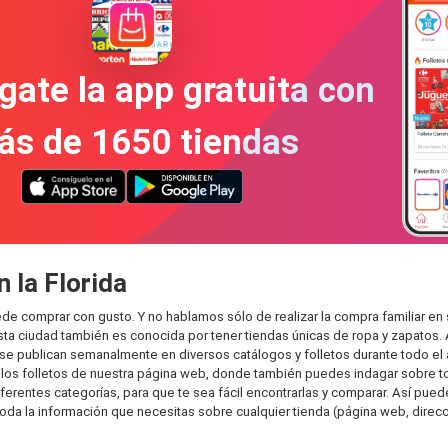
gate la app gratuita con
ás de 1650 tiendas
 la Florida
uede comprar con gusto. Y no hablamos sólo de realizar la compra familiar
sta ciudad también es conocida por tener tiendas únicas de ropa y zapatos.
e publican semanalmente en diversos catálogos y folletos durante todo el 
os folletos de nuestra página web, donde también puedes indagar sobre tod
rentes categorías, para que te sea fácil encontrarlas y comparar. Así puedes
toda la información que necesitas sobre cualquier tienda (página web, direcci