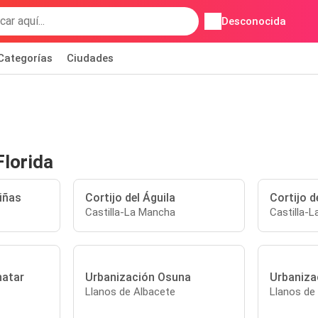
Desconocida
Categorías
Ciudades
Florida
iñas
Cortijo del Águila
Cortijo d
Castilla-La Mancha
Castilla-
natar
Urbanización Osuna
Urbaniza
Llanos de Albacete
Llanos de