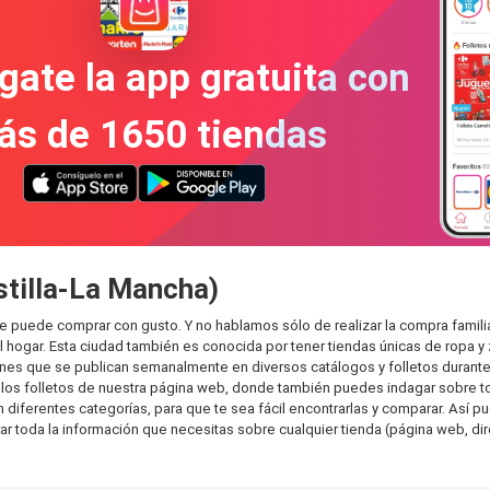
gate la app gratuita con
ás de 1650 tiendas
stilla-La Mancha)
nde puede comprar con gusto. Y no hablamos sólo de realizar la compra fam
hogar. Esta ciudad también es conocida por tener tiendas únicas de ropa y 
es que se publican semanalmente en diversos catálogos y folletos durante 
os folletos de nuestra página web, donde también puedes indagar sobre tod
iferentes categorías, para que te sea fácil encontrarlas y comparar. Así pued
ar toda la información que necesitas sobre cualquier tienda (página web, dir