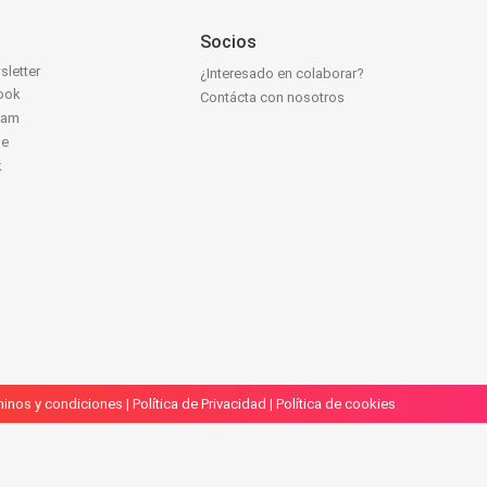
Socios
sletter
¿Interesado en colaborar?
ook
Contácta con nosotros
ram
be
k
inos y condiciones
|
Política de Privacidad
|
Política de cookies