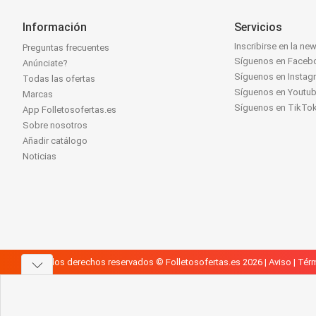
Información
Servicios
Inscribirse en la new
Preguntas frecuentes
Síguenos en Faceb
Anúnciate?
Síguenos en Instag
Todas las ofertas
Síguenos en Youtu
Marcas
Síguenos en TikTo
App Folletosofertas.es
Sobre nosotros
Añadir catálogo
Noticias
Todos los derechos reservados © Folletosofertas.es 2026 |
Aviso
|
Térm