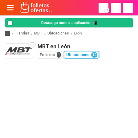
!
Descarga nuestra aplicación 📲
Tiendas
MBT
Ubicaciones
León
MBT en León
Folletos
1
Ubicaciones
12