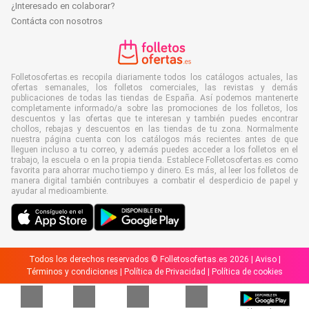
¿Interesado en colaborar?
Contácta con nosotros
Folletosofertas.es recopila diariamente todos los catálogos actuales, las
ofertas semanales, los folletos comerciales, las revistas y demás
publicaciones de todas las tiendas de España. Así podemos mantenerte
completamente informado/a sobre las promociones de los folletos, los
descuentos y las ofertas que te interesan y también puedes encontrar
chollos, rebajas y descuentos en las tiendas de tu zona. Normalmente
nuestra página cuenta con los catálogos más recientes antes de que
lleguen incluso a tu correo, y además puedes acceder a los folletos en el
trabajo, la escuela o en la propia tienda. Establece Folletosofertas.es como
favorita para ahorrar mucho tiempo y dinero. Es más, al leer los folletos de
manera digital también contribuyes a combatir el desperdicio de papel y
ayudar al medioambiente.
Todos los derechos reservados © Folletosofertas.es 2026 |
Aviso
|
Términos y condiciones
|
Política de Privacidad
|
Política de cookies