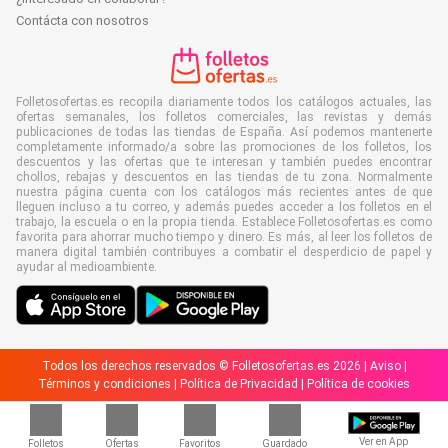
Contácta con nosotros
Folletosofertas.es recopila diariamente todos los catálogos actuales, las
ofertas semanales, los folletos comerciales, las revistas y demás
publicaciones de todas las tiendas de España. Así podemos mantenerte
completamente informado/a sobre las promociones de los folletos, los
descuentos y las ofertas que te interesan y también puedes encontrar
chollos, rebajas y descuentos en las tiendas de tu zona. Normalmente
nuestra página cuenta con los catálogos más recientes antes de que
lleguen incluso a tu correo, y además puedes acceder a los folletos en el
trabajo, la escuela o en la propia tienda. Establece Folletosofertas.es como
favorita para ahorrar mucho tiempo y dinero. Es más, al leer los folletos de
manera digital también contribuyes a combatir el desperdicio de papel y
ayudar al medioambiente.
Todos los derechos reservados © Folletosofertas.es 2026 |
Aviso
|
Términos y condiciones
|
Política de Privacidad
|
Política de cookies
Ver en App
Folletos
Ofertas
Favoritos
Guardado