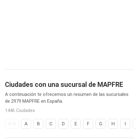
Ciudades con una sucursal de MAPFRE
A continuación te ofrecemos un resumen de las sucursales
de 2979 MAPFRE en España.
1446 Ciudades
0-9
A
B
C
D
E
F
G
H
I