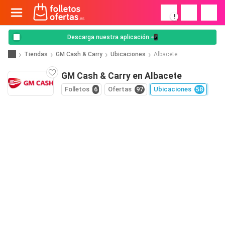
!
Descarga nuestra aplicación 📲
Tiendas
GM Cash & Carry
Ubicaciones
Albacete
GM Cash & Carry en Albacete
Folletos
6
Ofertas
97
Ubicaciones
58