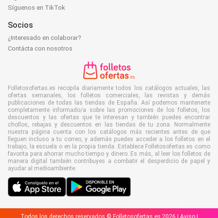
Síguenos en TikTok
Socios
¿Interesado en colaborar?
Contácta con nosotros
Folletosofertas.es recopila diariamente todos los catálogos actuales, las
ofertas semanales, los folletos comerciales, las revistas y demás
publicaciones de todas las tiendas de España. Así podemos mantenerte
completamente informado/a sobre las promociones de los folletos, los
descuentos y las ofertas que te interesan y también puedes encontrar
chollos, rebajas y descuentos en las tiendas de tu zona. Normalmente
nuestra página cuenta con los catálogos más recientes antes de que
lleguen incluso a tu correo, y además puedes acceder a los folletos en el
trabajo, la escuela o en la propia tienda. Establece Folletosofertas.es como
favorita para ahorrar mucho tiempo y dinero. Es más, al leer los folletos de
manera digital también contribuyes a combatir el desperdicio de papel y
ayudar al medioambiente.
Todos los derechos reservados © Folletosofertas.es 2026 |
Aviso
|