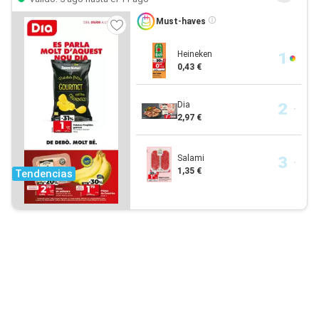
Must-haves
Heineken
0,43 €
Dia
2,97 €
Salami
1,35 €
Tendencias