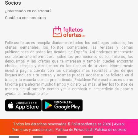
Socios
¿Interesado en colaborar?
Contácta con nosotros
Folletosofertas.es recopila diariamente todos los catálogos actuales, las
ofertas semanales, los folletos comerciales, las revistas y demás
publicaciones de todas las tiendas de España. Así podemos mantenerte
completamente informado/a sobre las promociones de los folletos, los
descuentos y las ofertas que te interesan y también puedes encontrar
chollos, rebajas y descuentos en las tiendas de tu zona. Normalmente
nuestra página cuenta con los catálogos más recientes antes de que
lleguen incluso a tu correo, y además puedes acceder a los folletos en el
trabajo, la escuela o en la propia tienda. Establece Folletosofertas.es como
favorita para ahorrar mucho tiempo y dinero. Es más, al leer los folletos de
manera digital también contribuyes a combatir el desperdicio de papel y
ayudar al medioambiente.
Todos los derechos reservados © Folletosofertas.es 2026 |
Aviso
|
Términos y condiciones
|
Política de Privacidad
|
Política de cookies