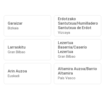
Erdotzako
Garaizar
Santutxua/Humilladero
Santutxua de Erdot
Bizkaia
Vizcaya
Lezertua
Larraskitu
Baserria/Caserío
Lezertua
Gran Bilbao
Gran Bilbao
Altamira Auzoa/Barrio
Arin Auzoa
Altamira
Euskadi
País Vasco