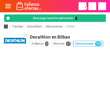
!
Descarga nuestra aplicación 📲
Tiendas
Decathlon
Ubicaciones
Bilbao
Decathlon en Bilbao
Folletos
3
Ofertas
27
Ubicaciones
158