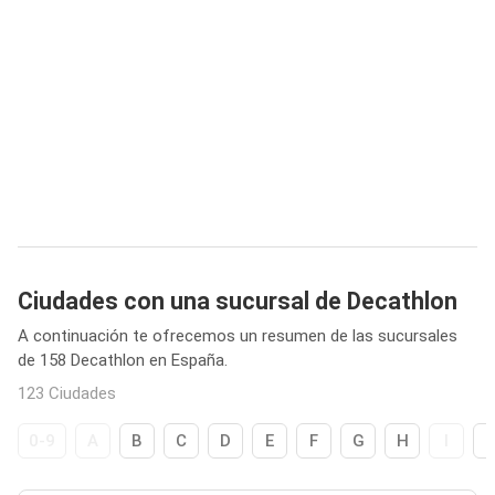
Ciudades con una sucursal de Decathlon
A continuación te ofrecemos un resumen de las sucursales
de 158 Decathlon en España.
123 Ciudades
0-9
A
B
C
D
E
F
G
H
I