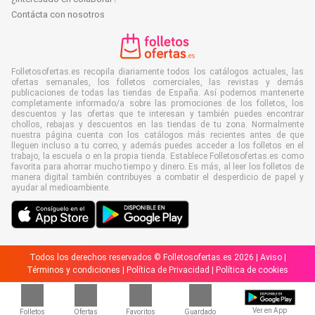
Contácta con nosotros
Folletosofertas.es recopila diariamente todos los catálogos actuales, las
ofertas semanales, los folletos comerciales, las revistas y demás
publicaciones de todas las tiendas de España. Así podemos mantenerte
completamente informado/a sobre las promociones de los folletos, los
descuentos y las ofertas que te interesan y también puedes encontrar
chollos, rebajas y descuentos en las tiendas de tu zona. Normalmente
nuestra página cuenta con los catálogos más recientes antes de que
lleguen incluso a tu correo, y además puedes acceder a los folletos en el
trabajo, la escuela o en la propia tienda. Establece Folletosofertas.es como
favorita para ahorrar mucho tiempo y dinero. Es más, al leer los folletos de
manera digital también contribuyes a combatir el desperdicio de papel y
ayudar al medioambiente.
Todos los derechos reservados © Folletosofertas.es 2026 |
Aviso
|
Términos y condiciones
|
Política de Privacidad
|
Política de cookies
Ver en App
Folletos
Ofertas
Favoritos
Guardado