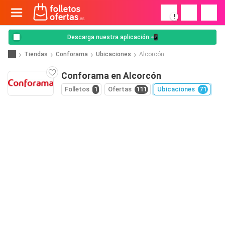
!
Descarga nuestra aplicación 📲
Tiendas
Conforama
Ubicaciones
Alcorcón
Conforama en Alcorcón
Folletos
1
Ofertas
111
Ubicaciones
71