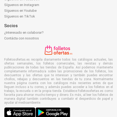
Síguenos en Instagram
Síguenos en Youtube
Síguenos en TikTok
Socios
¿Interesado en colaborar?
Contácta con nosotros
Folletosofertas.es recopila diariamente todos los catálogos actuales, las
ofertas semanales, los folletos comerciales, las revistas y demás
publicaciones de todas las tiendas de España. Así podemos mantenerte
completamente informado/a sobre las promociones de los folletos, los
descuentos y las ofertas que te interesan y también puedes encontrar
chollos, rebajas y descuentos en las tiendas de tu zona. Normalmente
nuestra página cuenta con los catálogos más recientes antes de que
lleguen incluso a tu correo, y además puedes acceder a los folletos en el
trabajo, la escuela o en la propia tienda. Establece Folletosofertas.es como
favorita para ahorrar mucho tiempo y dinero. Es más, al leer los folletos de
manera digital también contribuyes a combatir el desperdicio de papel y
ayudar al medioambiente.