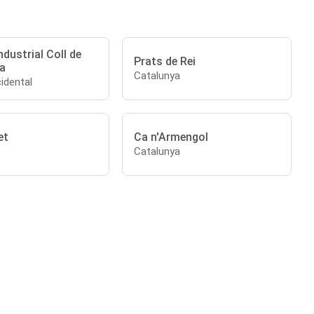
ndustrial Coll de
Prats de Rei
a
Catalunya
idental
et
Ca n'Armengol
Catalunya