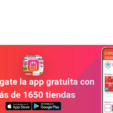
gate la app gratuita con
ás de 1650 tiendas