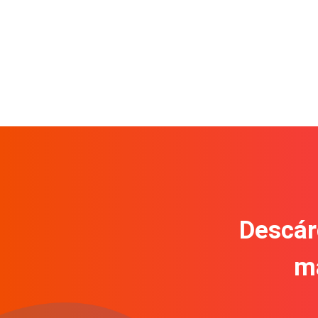
Descár
m