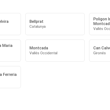
Poligon I
lvira
Bellprat
Montcad
Catalunya
Vallés Occ
a Maria
Montcada
Can Calv
Vallés Occidental
Gironés
a Ferreria