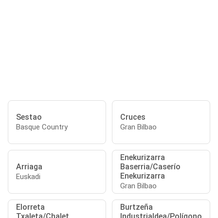
Sestao
Cruces
Basque Country
Gran Bilbao
Enekurizarra
Arriaga
Baserria/Caserío
Enekurizarra
Euskadi
Gran Bilbao
Elorreta
Burtzeña
Txaleta/Chalet
Industrialdea/Polígono