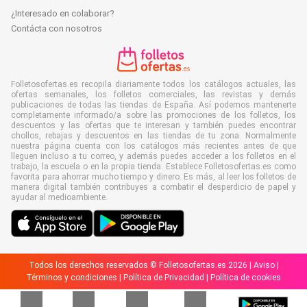
¿Interesado en colaborar?
Contácta con nosotros
Folletosofertas.es recopila diariamente todos los catálogos actuales, las
ofertas semanales, los folletos comerciales, las revistas y demás
publicaciones de todas las tiendas de España. Así podemos mantenerte
completamente informado/a sobre las promociones de los folletos, los
descuentos y las ofertas que te interesan y también puedes encontrar
chollos, rebajas y descuentos en las tiendas de tu zona. Normalmente
nuestra página cuenta con los catálogos más recientes antes de que
lleguen incluso a tu correo, y además puedes acceder a los folletos en el
trabajo, la escuela o en la propia tienda. Establece Folletosofertas.es como
favorita para ahorrar mucho tiempo y dinero. Es más, al leer los folletos de
manera digital también contribuyes a combatir el desperdicio de papel y
ayudar al medioambiente.
Todos los derechos reservados © Folletosofertas.es 2026 |
Aviso
|
Términos y condiciones
|
Política de Privacidad
|
Política de cookies