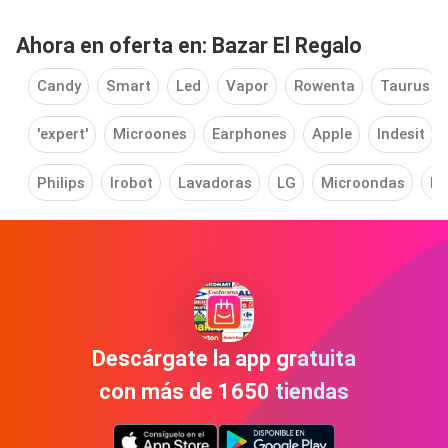
Ahora en oferta en: Bazar El Regalo
Candy
Smart
Led
Vapor
Rowenta
Taurus
'expert'
Microones
Earphones
Apple
Indesit
Philips
Irobot
Lavadoras
LG
Microondas
Ne
Descárgate la app gratuita
con más de 1650 tiendas