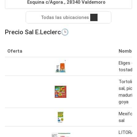
Esquina c/Agora., 28340 Valdemoro
Todas las ubicaciones
Precio Sal E.Leclerc🕒
Oferta
Nombre
Eliges -
tostado s
Tortoline
sal, pica
madurito
goya
Mexifood
sal
LITORAL