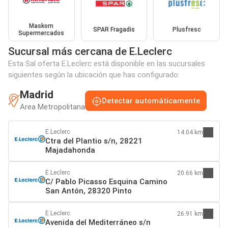
Maskom
SPAR Fragadis
Plusfresc
Supermercados
Sucursal más cercana de E.Leclerc
Esta Sal oferta E.Leclerc está disponible en las sucursales
siguientes según la ubicación que has configurado:
Madrid
Detectar automáticamente
Area Metropolitana
E.Leclerc
14.04 km
Ctra del Plantio s/n, 28221
Majadahonda
E.Leclerc
20.66 km
C/ Pablo Picasso Esquina Camino
San Antón, 28320 Pinto
E.Leclerc
26.91 km
Avenida del Mediterráneo s/n