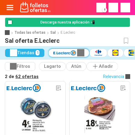
!
Descarga nuestra aplicación 📲
Todas las ofertas
Sal
E.Leclerc
Sal oferta E.Leclerc
Tiendas
1
Filtros
Lagarto
Atún
Añadir
2 de
62 ofertas
Relevancia