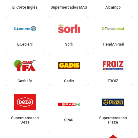
El Corte Inglés
Supermercados MAS
Alcampo
E.Leclerc
Sorli
TiendAnimal
Cash Ifa
Gadis
FROIZ
Supermercados
Supermercados
SPAR
Deza
Plaza