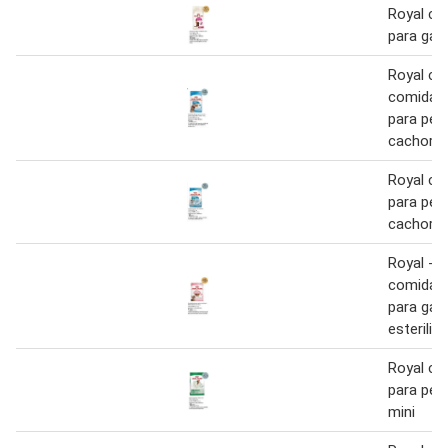
Royal can
para gat
Royal can
comida 
para per
cachorro
Royal can
para per
cachorro
Royal - c
comida 
para gat
esteriliz
Royal can
para per
mini