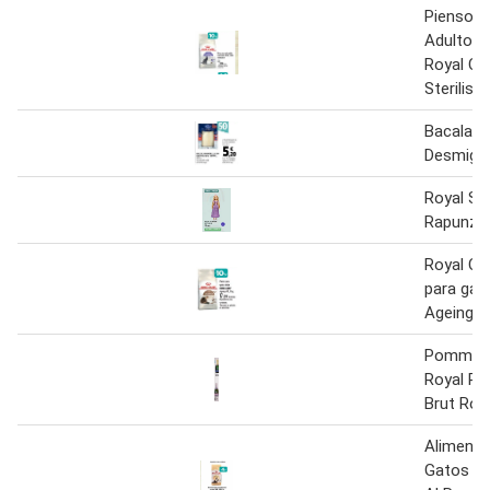
Pienso P
Adulto Es
Royal Ca
Sterilise
Bacalao 
Desmiga
Royal S
Rapunzel
Royal Ca
para gat
Ageing +
Pommery
Royal P
Brut Ros
Alimento
Gatos Ad