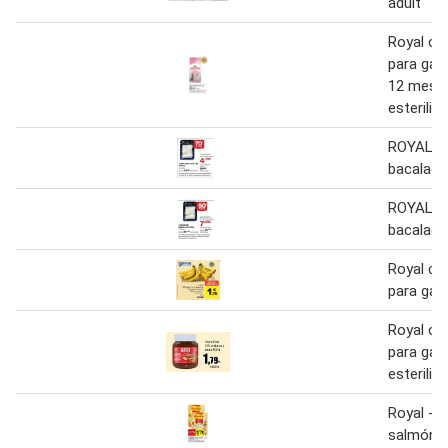
adult
Royal can
para gati
12 mese
esteriliz
ROYAL L
bacalao 
ROYAL L
bacalao 
Royal can
para gat
Royal can
para gat
esteriliz
Royal - 
salmón