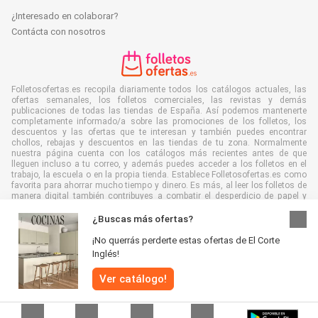
¿Interesado en colaborar?
Contácta con nosotros
Folletosofertas.es recopila diariamente todos los catálogos actuales, las
ofertas semanales, los folletos comerciales, las revistas y demás
publicaciones de todas las tiendas de España. Así podemos mantenerte
completamente informado/a sobre las promociones de los folletos, los
descuentos y las ofertas que te interesan y también puedes encontrar
chollos, rebajas y descuentos en las tiendas de tu zona. Normalmente
nuestra página cuenta con los catálogos más recientes antes de que
lleguen incluso a tu correo, y además puedes acceder a los folletos en el
trabajo, la escuela o en la propia tienda. Establece Folletosofertas.es como
favorita para ahorrar mucho tiempo y dinero. Es más, al leer los folletos de
manera digital también contribuyes a combatir el desperdicio de papel y
ayudar al medioambiente.
¿Buscas más ofertas?
¡No querrás perderte estas ofertas de El Corte
Inglés!
Todos los derechos reservados © Folletosofertas.es 2026 |
Aviso
|
Ver catálogo!
Términos y condiciones
|
Política de Privacidad
|
Política de cookies