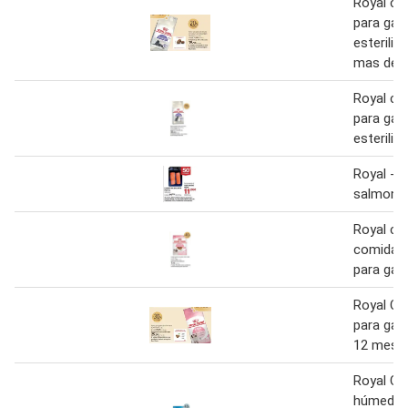
Royal can
para gat
esteriliz
mas de 
Royal can
para gat
esteriliz
Royal - 
salmon
Royal can
comida 
para gat
Royal Ca
para gati
12 meses
Royal Ca
húmeda p