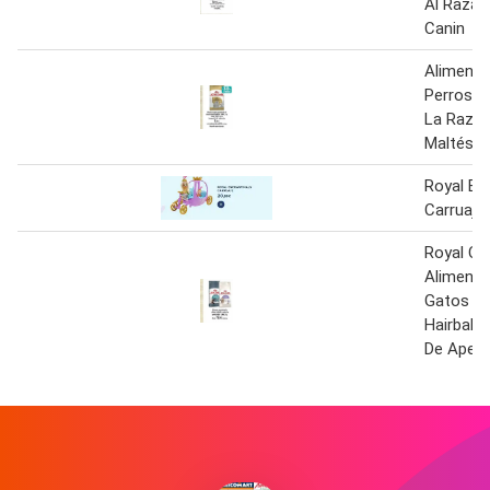
Al Raza 
Canin
Alimento
Perros A
La Raza 
Maltés R
Royal En
Carruaje
Royal Ca
Alimento
Gatos Ad
Hairball 
De Apeti