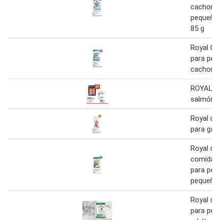
cachorr
pequeños
85 g
Royal Ca
para per
cachorro
ROYAL L
salmón 3
Royal can
para gat
Royal can
comida 
para per
pequeños
Royal can
para per