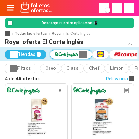
!
Descarga nuestra aplicación 📲
Todas las ofertas
Royal
El Corte Inglés
Royal oferta El Corte Inglés
Tiendas
1
Filtros
Oreo
Class
Chef
Limon
F
4 de
45 ofertas
Relevancia