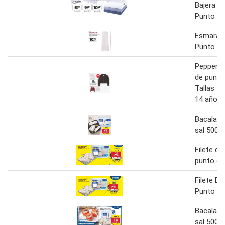
Bajera A
Punto
Esmara P
Punto
Peppert
de punto
Tallas 12
14 años
Bacalao 
sal 500g
Filete de
punto de
Filete De
Punto De
Bacalao 
sal 500g