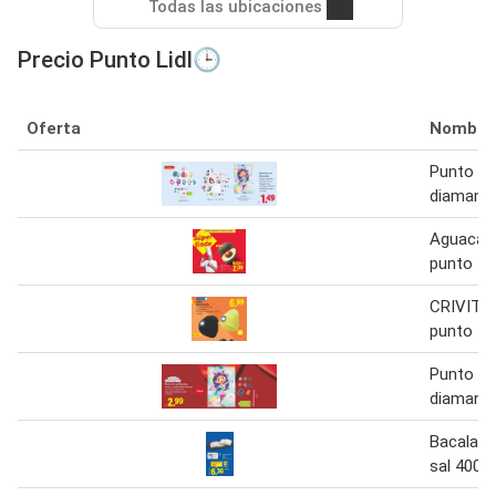
Todas las ubicaciones
Precio Punto Lidl🕒
Oferta
Nombre
Punto de
diamant
Aguacate
punto
CRIVIT G
punto
Punto de
diamant
Bacalao 
sal 400 g