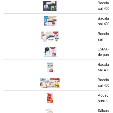
Bacalao 
sal 400 g
Bacalao 
sal 400 g
Bacalao 
sal
ESMARA 
de punto
Bacalao 
sal 400 g
Bacalao 
sal 400 g
Aguacate
punto
Sábana b