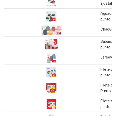
ajustabl
Aguacate
punto
Chaqueta
Sábana b
punto
Jersey d
Filete de
punto de
Filete de
Punto De
Filete de
punto de