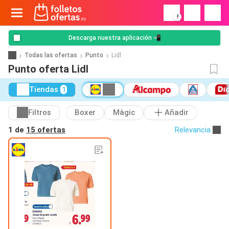
!
Descarga nuestra aplicación 📲
Todas las ofertas
Punto
Lidl
Punto oferta Lidl
Tiendas
1
Filtros
Boxer
Màgic
Añadir
1 de
15 ofertas
Relevancia