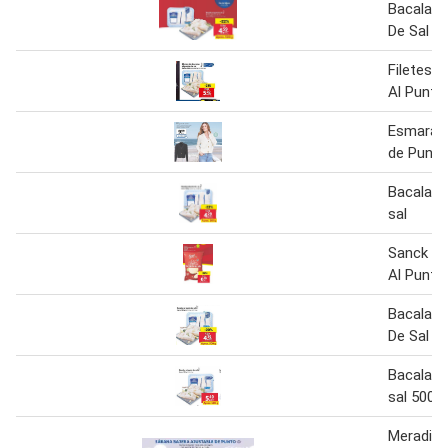
Bacalao 
De Sal
Filetes 
Al Punto
Esmara®
de Punto
Bacalao 
sal
Sanck Da
Al Punto
Bacalao 
De Sal
Bacalao 
sal 500g
Meradis