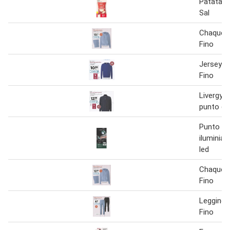
Patatas 
Sal
Chaquet
Fino
Jersey d
Fino
Livergy j
punto gr
Punto de
iluminiaci
led
Chaquet
Fino
Leggings
Fino