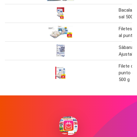
Bacalao 
sal 500g
Filetes d
al punto 
Sàbana B
Ajustabl
Filete de
punto de 
500 g