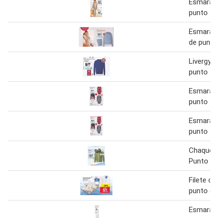
Esmara l
punto fi
Esmara 
de punto
Livergy j
punto fi
Esmara v
punto
Esmara v
punto
Chaqueta
Punto
Filete de
punto de
Esmara p