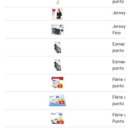
punto
Jersey d
Jersey D
Fino
Esmar ve
punto de
Esmara v
punto de
Filete de
punto de
Filete de
punto de
Filete de
Punto de