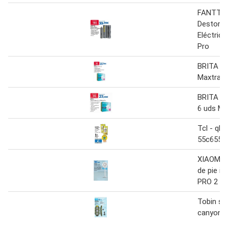
FANTTIK
Destornid
Eléctrico
Pro
BRITA Ju
Maxtra P
BRITA Ju
6 uds Ma
Tcl - qle
55c655 
XIAOMI V
de pie in
PRO 2
Tobin sp
canyon p