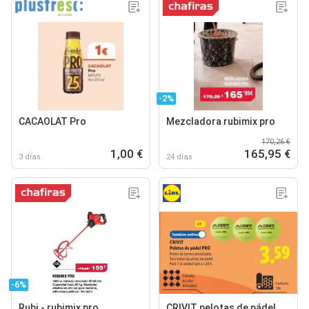
-2%
CACAOLAT Pro
Mezcladora rubimix pro
170,26 €
1,00 €
165,95 €
3 días
24 días
-6%
Rubi - rubimix pro
CRIVIT pelotas de pádel