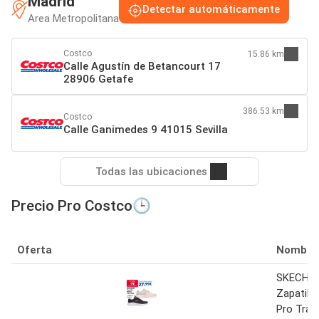
Madrid
Detectar automáticamente
Area Metropolitana
Costco
15.86 km
Calle Agustín de Betancourt 17
28906 Getafe
386.53 km
Costco
Calle Ganimedes 9 41015 Sevilla
Todas las ubicaciones
Precio Pro Costco🕒
Oferta
Nombre
SKECHE
Zapatill
Pro Train