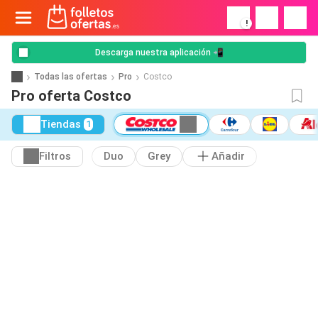
!
Descarga nuestra aplicación 📲
Todas las ofertas
Pro
Costco
Pro oferta Costco
Tiendas
1
Filtros
Duo
Grey
Añadir