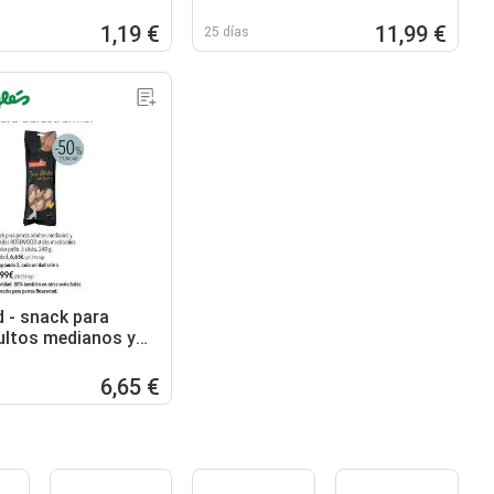
1,19 €
11,99 €
25 días
- snack para
ultos medianos y
ticks masticables
ollo
6,65 €