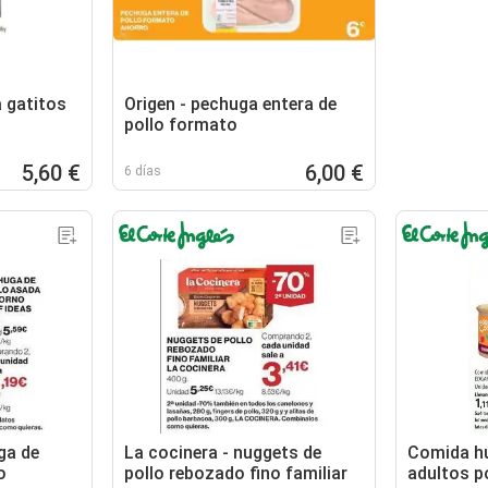
a gatitos
Origen - pechuga entera de
pollo formato
5,60 €
6,00 €
6 días
ga de
La cocinera - nuggets de
Comida h
o
pollo rebozado fino familiar
adultos po