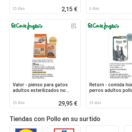
2,15 €
25 días
6 días
Valor - pienso para gatos
Retorn - comida hú
adultos esterilizados no
perros adultos poll
grain pollo
zanahorias
29,95 €
25 días
25 días
Tiendas con Pollo en su surtido