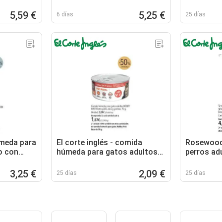
5,59 €
5,25 €
6 días
25 días
meda para
El corte inglés - comida
Rosewood 
o con
húmeda para gatos adultos
perros ad
filetes pollo
grandes s
tricolor p
3,25 €
2,09 €
25 días
25 días