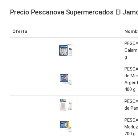
Precio Pescanova Supermercados El Ja
Oferta
Nomb
PESC
Calama
g
PESCA
de Mer
Argent
400 g
PESCA
de Pan
PESC
Merluz
700 g