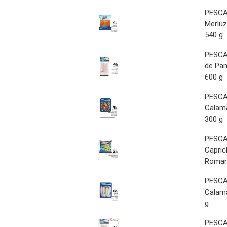
PESC
Merlu
540 g
PESCA
de Pa
600 g
PESC
Calam
300 g
PESC
Capric
Roman
PESC
Calama
g
PESCA