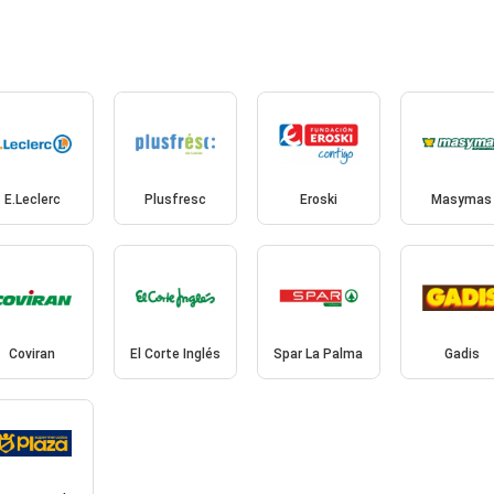
E.Leclerc
Plusfresc
Eroski
Masymas
Coviran
El Corte Inglés
Spar La Palma
Gadis