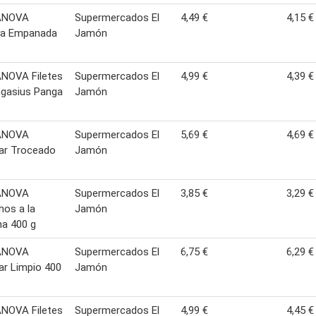
ANOVA
Supermercados El
4,49 €
4,15 €
za Empanada
Jamón
NOVA Filetes
Supermercados El
4,99 €
4,39 €
ngasius Panga
Jamón
ANOVA
Supermercados El
5,69 €
4,69 €
ar Troceado
Jamón
ANOVA
Supermercados El
3,85 €
3,29 €
hos a la
Jamón
a 400 g
ANOVA
Supermercados El
6,75 €
6,29 €
r Limpio 400
Jamón
NOVA Filetes
Supermercados El
4,99 €
4,45 €