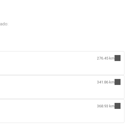
rado:
276.45 km
341.86 km
368.93 km