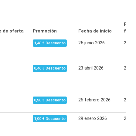
Fech
o de oferta
Promoción
Fecha de inicio
final
25 junio 2026
29 jul
1,40 € Descuento
23 abril 2026
27 ma
0,46 € Descuento
26 febrero 2026
25 ma
0,50 € Descuento
29 enero 2026
25 fe
1,00 € Descuento