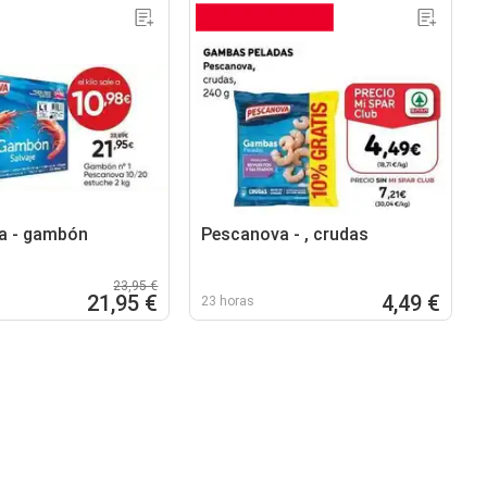
a - gambón
Pescanova - , crudas
23,95 €
21,95 €
4,49 €
23 horas