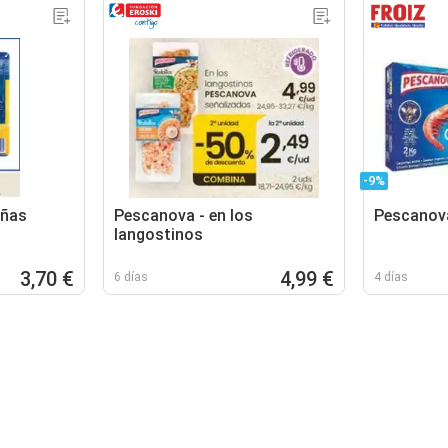
-9%
ñas
Pescanova - en los
Pescanov
langostinos
3,70 €
4,99 €
6 días
4 días