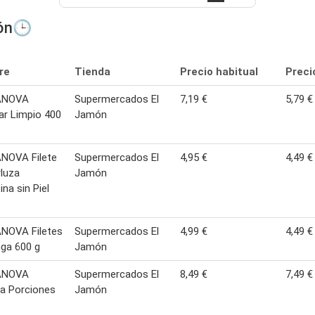
món🕒
re
Tienda
Precio habitual
Preci
ANOVA
Supermercados El
7,19 €
5,79 €
r Limpio 400
Jamón
NOVA Filete
Supermercados El
4,95 €
4,49 €
luza
Jamón
ina sin Piel
NOVA Filetes
Supermercados El
4,99 €
4,49 €
ga 600 g
Jamón
ANOVA
Supermercados El
8,49 €
7,49 €
a Porciones
Jamón