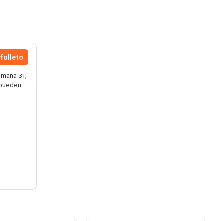
folleto
emana 31,
s pueden