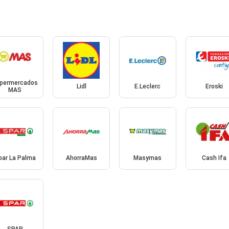
permercados
Lidl
E.Leclerc
Eroski
MAS
par La Palma
AhorraMas
Masymas
Cash Ifa