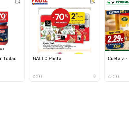
en todas
GALLO Pasta
Cuétara -
2 días
25 días