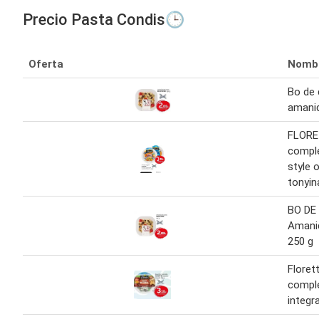
Precio Pasta Condis🕒
Oferta
Nomb
Bo de 
amani
FLORE
compl
style 
tonyin
BO DE
Amani
250 g
Floret
compl
integra