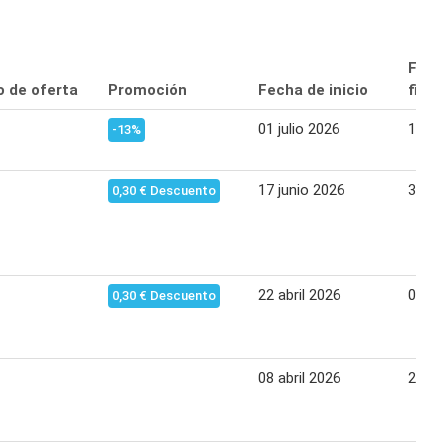
Fech
o de oferta
Promoción
Fecha de inicio
final
01 julio 2026
14 jul
-13%
17 junio 2026
30 ju
0,30 € Descuento
22 abril 2026
05 ma
0,30 € Descuento
08 abril 2026
21 abr