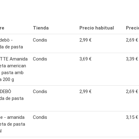
re
Tienda
Precio habitual
Preci
debò -
Condis
2,99 €
2,69 €
da de pasta
TTE Amanida
Condis
3,69 €
3,39 €
eta american
o pasta amb
a 200 g
 DEBÒ
Condis
2,99 €
2,69 €
da de pasta
te - amanida
Condis
3,15 €
eta de pasta
l