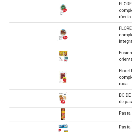
FLORE
comple
rúcula
FLORE
compl
integr
Fusion
orienta
Floret
comple
ruca
BO DE
de pas
Pasta
Pasta