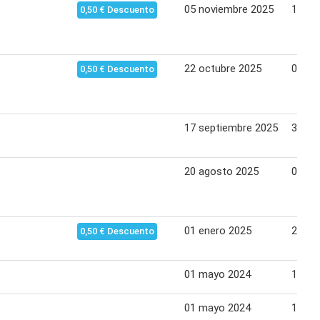
05 noviembre 2025
18 no
0,50 € Descuento
22 octubre 2025
04 no
0,50 € Descuento
17 septiembre 2025
30 se
20 agosto 2025
02 se
01 enero 2025
21 en
0,50 € Descuento
01 mayo 2024
14 ma
01 mayo 2024
14 ma